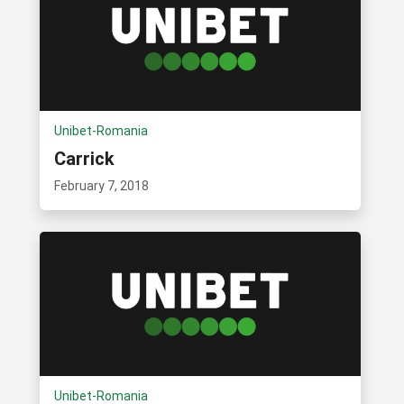
Unibet-Romania
Carrick
February 7, 2018
Unibet-Romania