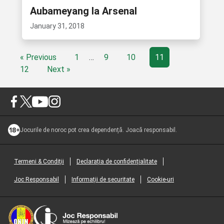
Aubameyang la Arsenal
January 31, 2018
« Previous
1
…
9
10
11
12
Next »
Jocurile de noroc pot crea dependență. Joacă responsabil.
Termeni & Condiţii
Declarația de confidențialitate
Joc Responsabil
Informaţii de securitate
Cookie-uri