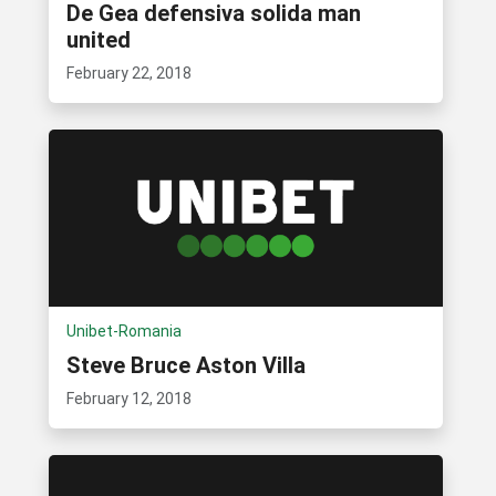
De Gea defensiva solida man
united
February 22, 2018
Unibet-Romania
Steve Bruce Aston Villa
February 12, 2018