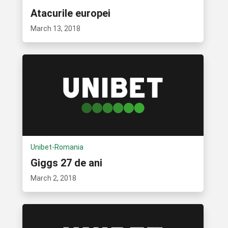
Atacurile europei
March 13, 2018
Unibet-Romania
Giggs 27 de ani
March 2, 2018