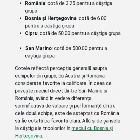
România
: cotă de 3.25 pentru a câștiga
grupa
Bosnia și Herțegovina
: cotă de 6.00
pentru a câștiga grupa ​
Cipru
: cotă de 50.00 pentru a câștiga grupa
San Marino
: cotă de 500.00 pentru a
câștiga grupa ​
Cotele reflectă percepția generală asupra
echipelor din grupă, cu Austria și România
considerate favorite la calificare. În ceea ce
privește meciul direct dintre San Marino și
România, având în vedere diferența
semnificativă de valoare și performanță dintre
cele două echipe, este de așteptat ca România
să fie cotată ca favorită clară. Află și de șansele
la câștig ale tricolorilor în
meciul cu Bosnia și
Herțegovina
.