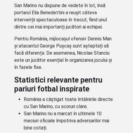
San Marino nu dispune de vedete în lot, însă
portarul Elia Benedettini a reușit câteva
intervenții spectaculoase în trecut, fiind unul
dintre cei mai importanți jucători ai echipei.
Pentru România, mijlocașul ofensiv Dennis Man
și atacantul George Pușcaș sunt așteptați să
facă diferența. De asemenea, Nicolae Stanciu
este un jucător esențial în organizarea jocului și
în fazele fixe.
Statistici relevante pentru
pariuri fotbal inspirate
România a câștigat toate întâlnirile directe
cu San Marino, cu scoruri clare.
San Marino nu a marcat în ultimele 10
meciuri oficiale împotriva adversarilor mai
bine cotați.