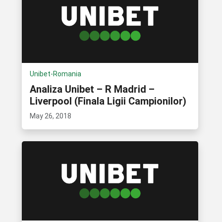
Unibet-Romania
Analiza Unibet – R Madrid –
Liverpool (Finala Ligii Campionilor)
May 26, 2018