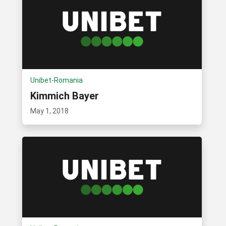
Unibet-Romania
Kimmich Bayer
May 1, 2018