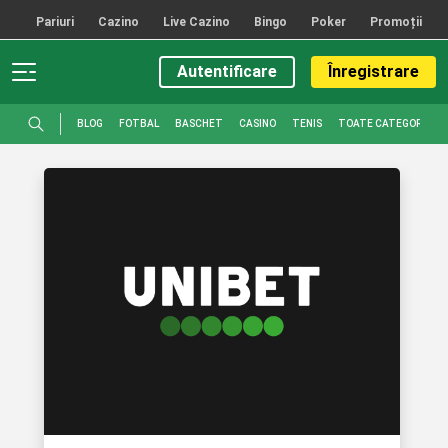
Sari la conținutul principal
Pariuri
Cazino
Live Cazino
Bingo
Poker
Promoții
Autentificare
Înregistrare
BLOG
FOTBAL
BASCHET
CASINO
TENIS
TOATE CATEGORIILE