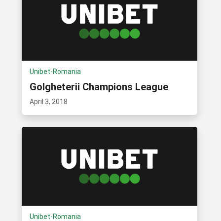
Unibet-Romania
Golgheterii Champions League
April 3, 2018
Unibet-Romania