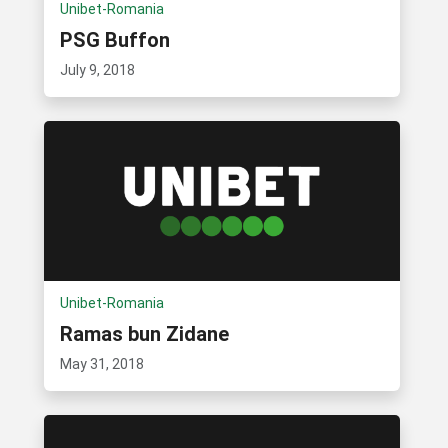
Unibet-Romania
PSG Buffon
July 9, 2018
Unibet-Romania
Ramas bun Zidane
May 31, 2018