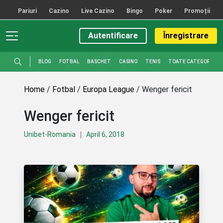
Sari la conținutul principal
Pariuri
Cazino
Live Cazino
Bingo
Poker
Promoții
Autentificare
Înregistrare
BLOG
FOTBAL
BASCHET
CASINO
TENIS
TOATE CATEGORIILE
Home
/
Fotbal
/
Europa League
/
Wenger fericit
Wenger fericit
|
Unibet-Romania
April 6, 2018