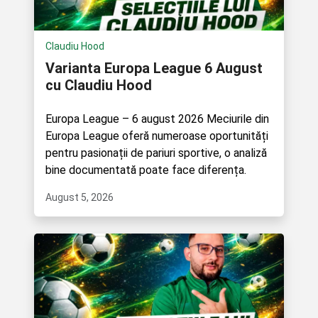
Claudiu Hood
Varianta Europa League 6 August
cu Claudiu Hood
Europa League – 6 august 2026 Meciurile din
Europa League oferă numeroase oportunități
pentru pasionații de pariuri sportive, o analiză
bine documentată poate face diferența.
August 5, 2026