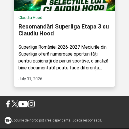
Claudiu Hood
Recomandări Superliga Etapa 3 cu
Claudiu Hood
Superliga României 2026-2027 Meciurile din
Superliga oferă numeroase oportunități
pentru pasionații de pariuri sportive, o analiză
bine documentată poate face diferența
înaintea unui pronostic. Fiecare.
July 31, 2026
Jocurile de noroc pot crea dependență. Joacă responsabil.