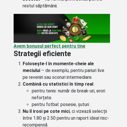
restul săptămânii.
Avem bonusul perfect pentru tine
Strategii eficiente
Folosește-l în momente-cheie ale
meciului
– de exemplu, pentru pariuri live
pe reveniri sau scoruri intermediare.
Combină cu statistici în timp real
:
pentru tenis: număr de break-uri, erori
neforțate.
pentru fotbal: posesie, șuturi.
Nu îl irosi pe cote mici
, ci vizează selecții
între 1.80 și 2.50 pentru un raport ideal risc-
recompensă.