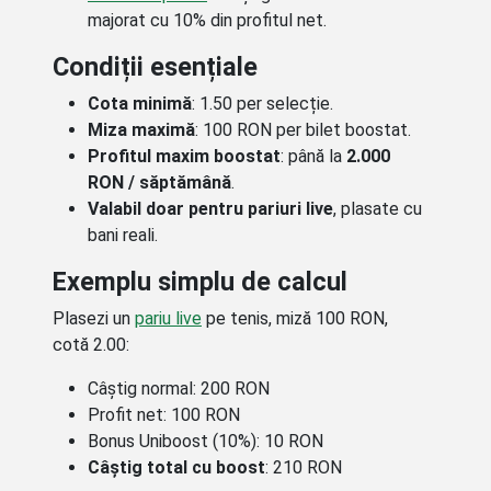
majorat cu 10% din profitul net.
Condiții esențiale
Cota minimă
: 1.50 per selecție.
Miza maximă
: 100 RON per bilet boostat.
Profitul maxim boostat
: până la
2.000
RON / săptămână
.
Valabil doar pentru pariuri live
, plasate cu
bani reali.
Exemplu simplu de calcul
Plasezi un
pariu live
pe tenis, miză 100 RON,
cotă 2.00:
Câștig normal: 200 RON
Profit net: 100 RON
Bonus Uniboost (10%): 10 RON
Câștig total cu boost
: 210 RON