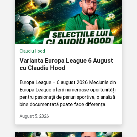
Claudiu Hood
Varianta Europa League 6 August
cu Claudiu Hood
Europa League – 6 august 2026 Meciurile din
Europa League oferă numeroase oportunități
pentru pasionații de pariuri sportive, o analiză
bine documentată poate face diferența.
August 5, 2026