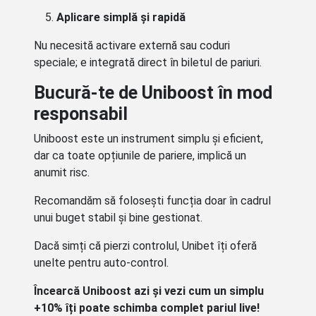
Aplicare simplă și rapidă
Nu necesită activare externă sau coduri
speciale; e integrată direct în biletul de pariuri.
Bucură-te de Uniboost în mod
responsabil
Uniboost este un instrument simplu și eficient,
dar ca toate opțiunile de pariere, implică un
anumit risc.
Recomandăm să folosești funcția doar în cadrul
unui buget stabil și bine gestionat.
Dacă simți că pierzi controlul, Unibet îți oferă
unelte pentru auto-control.
Încearcă Uniboost azi și vezi cum un simplu
+10% îți poate schimba complet pariul live!