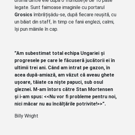
ultima dintre ele după o frumusețe de 10 pase
legate. Sunt faimoase imaginile cu portarul
Grosics
îmbrățișâdu-se, după fiecare reușită, cu
un băiat din staff, în timp ce fanii englezi, calmi,
își pun mâinile în cap.
”Am subestimat total echipa Ungariei și
progresele pe care le făcuseră jucătorii ei în
ultimii trei ani. Când am intrat pe gazon, în
acea după-amiază, am văzut că aveau ghete
ușoare, tăiate ca niște papuci, sub osul
gleznei. M-am întors către Stan Mortensen
și i-am spus: <<Nu vor fi probleme pentru noi,
nici măcar nu au încălțările potrivite!>>”.
Billy Wright