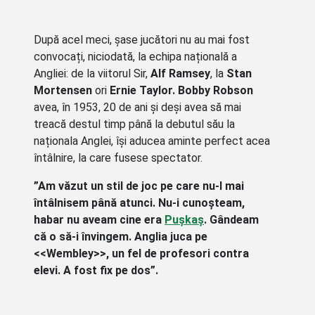
După acel meci, șase jucători nu au mai fost
convocați, niciodată, la echipa națională a
Angliei: de la viitorul Sir,
Alf Ramsey
, la
Stan
Mortensen
ori
Ernie Taylor. Bobby Robson
avea, în 1953, 20 de ani și deși avea să mai
treacă destul timp până la debutul său la
naționala Anglei, își aducea aminte perfect acea
întâlnire, la care fusese spectator.
”Am văzut un stil de joc pe care nu-l mai
întâlnisem până atunci. Nu-i cunoșteam,
habar nu aveam cine era
Pușkaș
. Gândeam
că o să-i învingem. Anglia juca pe
<<
Wembley>>, un fel de profesori contra
elevi. A fost fix pe dos”.