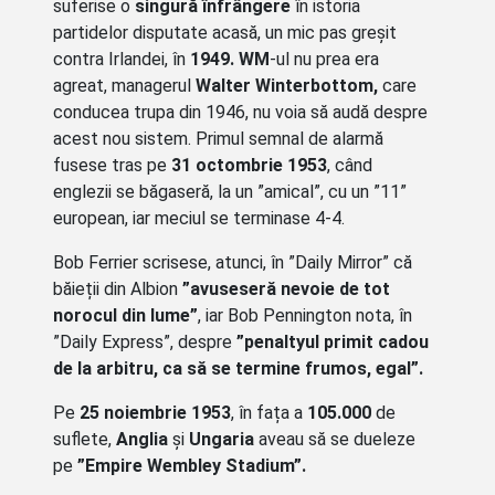
suferise o
singură înfrângere
în istoria
partidelor disputate acasă, un mic pas greșit
contra Irlandei, în
1949. WM
-ul nu prea era
agreat, managerul
Walter Winterbottom,
care
conducea trupa din 1946, nu voia să audă despre
acest nou sistem. Primul semnal de alarmă
fusese tras pe
31 octombrie 1953
, când
englezii se băgaseră, la un ”amical”, cu un ”11”
european, iar meciul se terminase 4-4.
Bob Ferrier scrisese, atunci, în ”Daily Mirror” că
băieții din Albion
”avuseseră nevoie de tot
norocul din lume”
, iar Bob Pennington nota, în
”Daily Express”, despre
”penaltyul primit cadou
de la arbitru, ca să se termine frumos, egal”.
Pe
25 noiembrie 1953
, în fața a
105.000
de
suflete,
Anglia
și
Ungaria
aveau să se dueleze
pe
”Empire Wembley Stadium”.