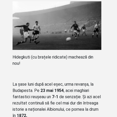
Hidegkuti (cu brațele ridicate) machează din
nou!
La șase luni după acel eșec, urma revanșa, la
Budapesta. Pe
23 mai 1954
, acei maghiari
fantastici reușeau un
7-1
de senzație. Și azi acel
rezultat continuă să fie cel mai dur din întreaga
istorie a naționalei Albionului, ce pornea la drum
în
1872.