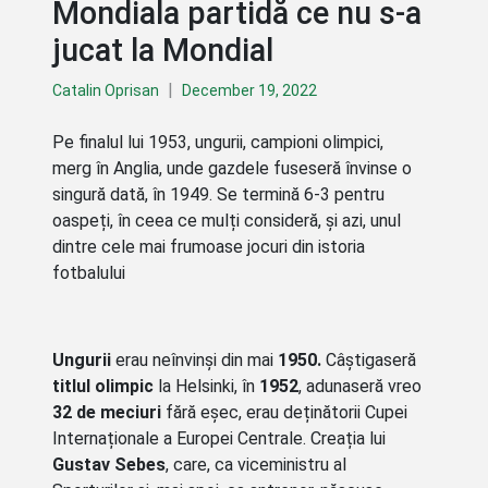
Mondiala partidă ce nu s-a
jucat la Mondial
|
Catalin Oprisan
December 19, 2022
Pe finalul lui 1953, ungurii, campioni olimpici,
merg în Anglia, unde gazdele fuseseră învinse o
singură dată, în 1949. Se termină 6-3 pentru
oaspeți, în ceea ce mulți consideră, și azi, unul
dintre cele mai frumoase jocuri din istoria
fotbalului
Ungurii
erau neînvinși din mai
1950.
Câștigaseră
titlul olimpic
la Helsinki, în
1952
, adunaseră vreo
32 de meciuri
fără eșec, erau deținătorii Cupei
Internaționale a Europei Centrale. Creația lui
Gustav Sebes
, care, ca viceministru al