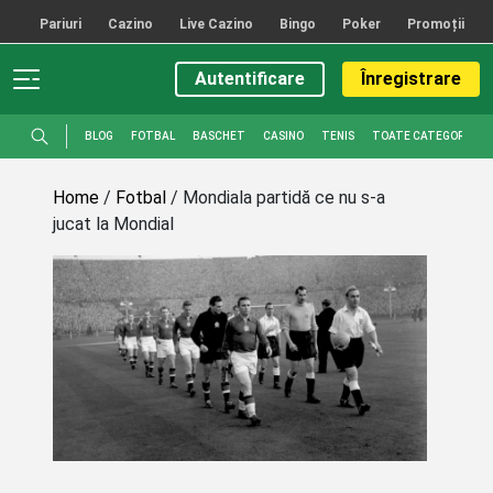
Sari la conținutul principal
Pariuri
Cazino
Live Cazino
Bingo
Poker
Promoții
Autentificare
Înregistrare
BLOG
FOTBAL
BASCHET
CASINO
TENIS
TOATE CATEGORIILE
Home
/
Fotbal
/
Mondiala partidă ce nu s-a
jucat la Mondial