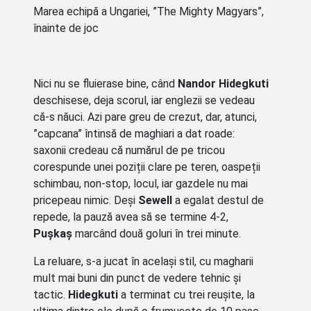
Marea echipă a Ungariei, ”The Mighty Magyars”,
înainte de joc
Nici nu se fluierase bine, când
Nandor Hidegkuti
deschisese, deja scorul, iar englezii se vedeau
că-s năuci. Azi pare greu de crezut, dar, atunci,
”capcana” întinsă de maghiari a dat roade:
saxonii credeau că numărul de pe tricou
corespunde unei poziții clare pe teren, oaspeții
schimbau, non-stop, locul, iar gazdele nu mai
pricepeau nimic. Deși
Sewell
a egalat destul de
repede, la pauză avea să se termine 4-2,
Pușkaș
marcând două goluri în trei minute.
La reluare, s-a jucat în același stil, cu magharii
mult mai buni din punct de vedere tehnic și
tactic.
Hidegkuti
a terminat cu trei reușite, la