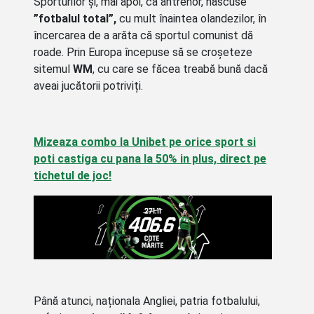
Sporturilor și, mai apoi, ca antrenor, născuse
”fotbalul total”,
cu mult înaintea olandezilor, în
încercarea de a arăta că sportul comunist dă
roade. Prin Europa începuse să se croșeteze
sitemul
WM
, cu care se făcea treabă bună dacă
aveai jucătorii potriviți.
Mizeaza combo la Unibet pe orice sport si
poti castiga cu pana la 50% in plus, direct pe
tichetul de joc!
Până atunci, naționala Angliei, patria fotbalului,