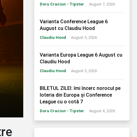
Doru Craciun - Tipster
August 7, 2026
Varianta Conference League 6
August cu Claudiu Hood
Claudiu Hood
August 5, 2026
Varianta Europa League 6 August cu
Claudiu Hood
Claudiu Hood
August 5, 2026
BILETUL ZILEI: îmi încerc norocul pe
loteria din Europa și Conference
League cu o cotă 7
Doru Craciun - Tipster
August 4, 2026
tre