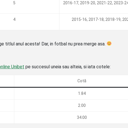
5
2016-17, 2019-20, 2021-22, 2023-2
4
2015-16, 2017-18, 2018-19, 20
e titlul anul acesta! Dar, in fotbal nu prea merge asa.
online Unibet
pe succesul uneia sau alteia, si iata cotele:
Cotă
1.84
2.00
34.00