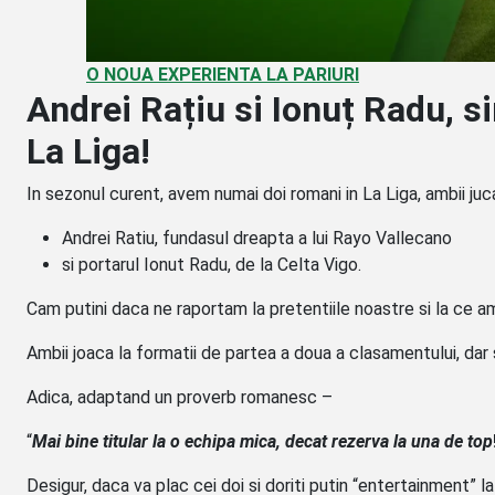
O NOUA EXPERIENTA LA PARIURI
Andrei Rațiu si Ionuț Radu, si
La Liga!
In sezonul curent, avem numai doi romani in La Liga, ambii juca
Andrei Ratiu, fundasul dreapta a lui Rayo Vallecano
si portarul Ionut Radu, de la Celta Vigo.
Cam putini daca ne raportam la pretentiile noastre si la ce am
Ambii joaca la formatii de partea a doua a clasamentului, dar
Adica, adaptand un proverb romanesc –
“
Mai bine titular la o echipa mica, decat rezerva la una de top
Desigur, daca va plac cei doi si doriti putin “entertainment” l