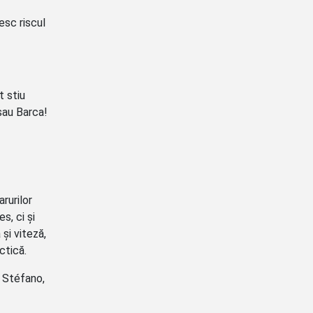
esc riscul
t stiu
sau Barca!
rurilor
s, ci și
și viteză,
ctică.
i Stéfano,