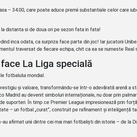
asa – 34.00, care poate aduce premii substantiale celor care iub
la distanta si de doua ori pe sezon fata in fata!
nd inca odata, ca surpriza face parte din joc! Iar jucatorii Unibe
 momentul traversat de fiecare echipa, chit ca ea se numeste Real 
e face La Liga specială
ale fotbalului mondial.
prestigiu și valoare, transformându-se într-o adevărată arenă a sta
co Madrid au devenit simboluri internaționale, nu doar prin palmare
i de suporteri. În timp ce Premier League impresionează prin forță 
itate – un fotbal „curat”, construit pe rafinament și inteligență ta
au afirmat unii dintre cei mai mari fotbaliști din istorie – de la D