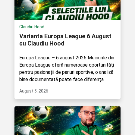
Claudiu Hood
Varianta Europa League 6 August
cu Claudiu Hood
Europa League – 6 august 2026 Meciurile din
Europa League oferă numeroase oportunități
pentru pasionații de pariuri sportive, o analiză
bine documentată poate face diferența.
August 5, 2026