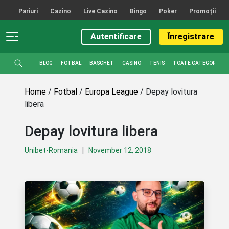
Sari la conținutul principal
Pariuri
Cazino
Live Cazino
Bingo
Poker
Promoții
Autentificare
Înregistrare
BLOG
FOTBAL
BASCHET
CASINO
TENIS
TOATE CATEGORIILE
Home
/
Fotbal
/
Europa League
/
Depay lovitura
libera
Depay lovitura libera
|
Unibet-Romania
November 12, 2018