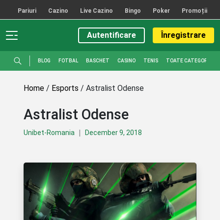
Sari la conținutul principal
Pariuri
Cazino
Live Cazino
Bingo
Poker
Promoții
Autentificare
Înregistrare
BLOG
FOTBAL
BASCHET
CASINO
TENIS
TOATE CATEGORIILE
Home
/
Esports
/
Astralist Odense
Astralist Odense
|
Unibet-Romania
December 9, 2018