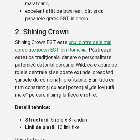
maratoane;
excelent atât pe bani reali, cât și ca
pacanele gratis EGT în demo.
2. Shining Crown
Shining Crown EGT este
unul dintre cele mai
apreciate jocuri EGT din România
. Păstrează
estetica tradițională, dar are o personalitate
puternică datorită coroanei Wild, care apare pe
rolele centrale și se poate extinde, crescând
șansele de combinații profitabile. E un titlu cu
ritm constant și cu acel potențial „de lovitură
mare” pe care îl simți la fiecare rotire.
Detalii tehnice:
Structură:
5 role x 3 rânduri
Linii de plată:
10 linii fixe
Puncte forte: