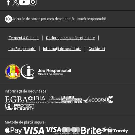
Jocurile de noroc pot crea dependență. Joacă responsabil.
Termeni & Condiţii
Declarația de confidențialitate
Joc Responsabil
Informaţii de securitate
Cookie-uri
Informaţii de securitate
Metode de plată sigure