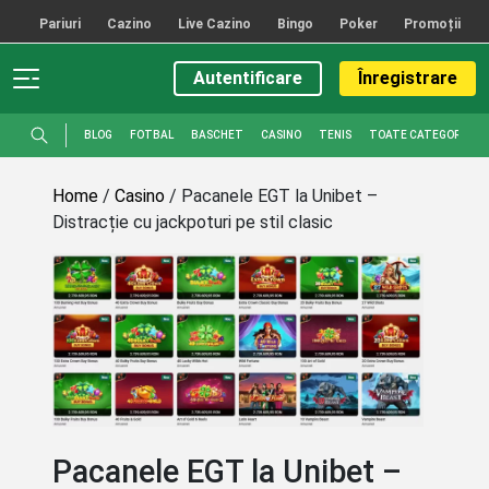
Sari la conținutul principal
Pariuri
Cazino
Live Cazino
Bingo
Poker
Promoții
Autentificare
Înregistrare
BLOG
FOTBAL
BASCHET
CASINO
TENIS
TOATE CATEGORIILE
Home
/
Casino
/
Pacanele EGT la Unibet –
Distracție cu jackpoturi pe stil clasic
Pacanele EGT la Unibet –