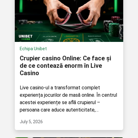
Echipa Unibet
Crupier casino Online: Ce face și
de ce contează enorm în Live
Casino
Live casino-ul a transformat complet
experiența jocurilor de masă online. În centrul
acestei experiențe se află crupierul –
persoana care aduce autenticitate,
interacțiune și profesionalism.
July 5, 2026