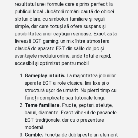
rezultatul unei formule care a prins perfect la
publicul local. Jucătorii români caută de obicei
sloturi clare, cu simboluri familiare și reguli
simple, dar care totuși să ofere suspans și
posibilitatea unor câștiguri serioase. Exact asta
livrează EGT gaming: un mix între atmosfera
clasică de aparate EGT din sălile de joc și
avantajele mediului online, unde totul e rapid,
accesibil și optimizat pentru mobil.
Gameplay intuitiv.
La majoritatea jocurilor
aparate EGT ai role clasice, linii fixe și o
structură ușor de urmărit. Nu pierzi timp cu
funcții complicate sau tutoriale lungi.
Teme familiare.
Fructe, șeptari, steluțe,
baruri, diamante. Exact vibe-ul de pacanele
EGT tradiționale, dar cu o prezentare
modernă.
Gamble.
Funcția de dublaj este un element