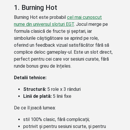
1. Burning Hot
Burning Hot este probabil
cel mai cunoscut
nume din universul sloturi EGT
. Jocul merge pe
formula clasică de fructe și șeptari, iar
simbolurile câștigătoare se aprind pe role,
oferind un feedback vizual satisfăcător fără să
complice deloc gameplay-ul. Este un slot direct,
perfect pentru cei care vor sesiuni curate, fără
runde bonus greu de înțeles.
Detalii tehnice:
Structură:
5 role x 3 rânduri
Linii de plată:
5 linii fixe
De ce îl joacă lumea:
stil 100% clasic, fără complicații;
potrivit și pentru sesiuni scurte, și pentru