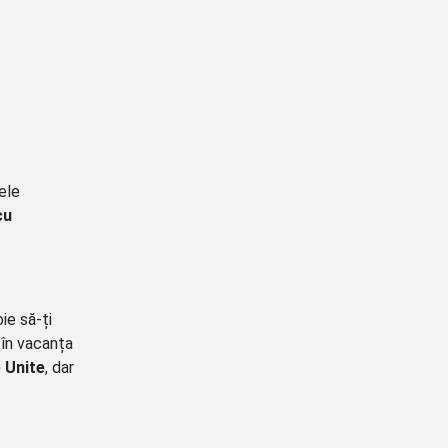
lele
cu
ie să-ți
 în vacanța
 Unite
, dar