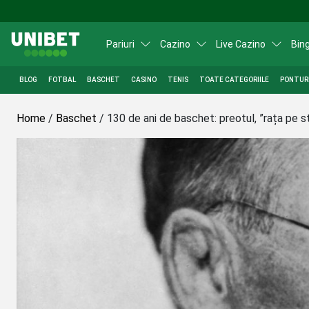
Sari la conținutul principal
Pariuri
Cazino
Live Cazino
Bin
BLOG
FOTBAL
BASCHET
CASINO
TENIS
TOATE CATEGORIILE
PONTURI
Home
/
Baschet
/
130 de ani de baschet: preotul, ”rața pe st