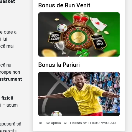
”Basket
Bonus de Bun Venit
pe care a
 lui
ocă mai
Bonus la Pariuri
 că nu
proape non
instrument
fizică
ni – acum
18+. Se aplică T&C. Licenta nr: L1160657W000330.
cepuseră să
exerciții