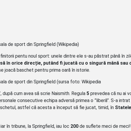
sala de sport din Springfield (Wikipedia)
initorii pentu noul sport: unele dintre ele s-au păstrat până în zi
să în orice direcție, putând fi jucată cu o singură mână sau 
se joacă baschet pentru prima oară în istorie.
sala de sport din Springfield (sursa foto: Wikipedia
”, după cum avea să scrie Naismith. Regula
5
prevedea că nu ai vo
personale consecutive echipa adversă primea o ”liberă”. S-a intrat
schetul, astfel că acesta a început să fie jucat, timid, în
Statele
ar în tribune, la Springfield, iau loc
200
de suflete meci de meci!