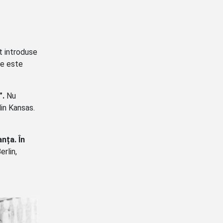
nt introduse
re este
”.
Nu
din Kansas.
anța. În
erlin,