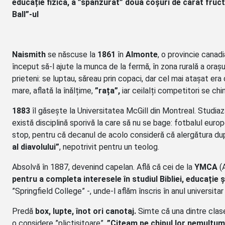
educație fizică, a ”spânzurat” două coșuri de cărat fruc
Ball”-ul
Naismith
se născuse la
1861
în
Almonte
, o provincie canad
început să-l ajute la munca de la fermă, în zona rurală a orașu
prieteni: se luptau, săreau prin copaci, dar cel mai atașat era
mare, aflată la înălțime,
”rața”,
iar ceilalți competitori se chi
1883
îl găsește la Universitatea McGill din Montreal. Studiază
există disciplină sporivă la care să nu se bage: fotbalul euro
stop, pentru că decanul de acolo consideră că alergătura d
al diavolului”
, nepotrivit pentru un teolog.
Absolvă în 1887, devenind capelan. Află că cei de la
YMCA
(A
pentru a completa interesele în studiul Bibliei, educație 
”Springfield College” -, unde-l aflăm înscris în anul universit
Predă
box, lupte, înot ori canotaj.
Simte că una dintre clase
o considere ”plictisitoare”.
”Citeam pe chipul lor nemulțum