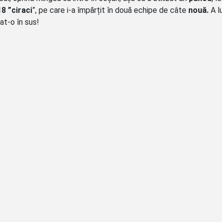
18 ”ciraci
”, pe care i-a împărțit în două echipe de câte
nouă.
A l
at-o în sus!