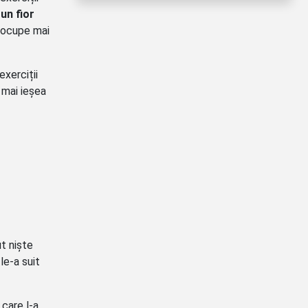
un fior
e ocupe mai
exerciții
 mai ieșea
ut niște
le-a suit
e care l-a