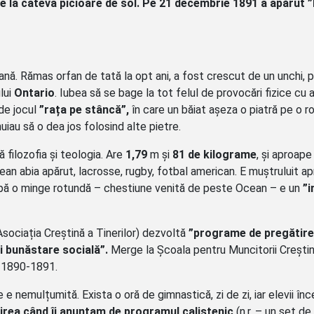
te la câteva picioare de sol. Pe 21 decembrie 1891 a apărut 
iană. Rămas orfan de tată la opt ani, a fost crescut de un unchi, 
lui
Ontario
. Iubea să se bage la tot felul de provocări fizice cu ai
 de jocul
”rața pe stâncă”,
în care un băiat așeza o piatră pe o r
nuiau să o dea jos folosind alte pietre.
 filozofia și teologia. Are
1,79
m și
81 de kilograme
, și aproape
pean abia apărut, lacrosse, rugby, fotbal american. E muștruluit a
upă o minge rotundă – chestiune venită de peste Ocean – e un
”
sociația Creștină a Tinerilor) dezvoltă
”programe de pregătire 
și bunăstare socială”.
Merge la Școala pentru Muncitorii Crești
ar 1890-1891.
 e nemulțumită. Exista o oră de gimnastică, zi de zi, iar elevii în
irea când îi anunțam de programul calistenic
(n.r. – un set de 