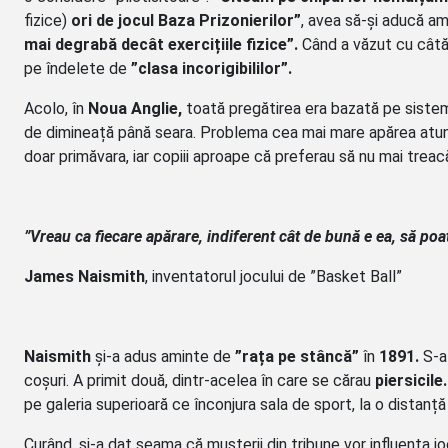
fizice)
ori de jocul Baza Prizonierilor”
, avea să-și aducă am
mai degrabă decât exercițiile fizice”.
Când a văzut cu câtă 
pe îndelete de
”clasa incorigibililor”.
Acolo, în
Noua Anglie,
toată pregătirea era bazată pe sist
de dimineață până seara. Problema cea mai mare apărea atunci
doar primăvara, iar copiii aproape că preferau să nu mai treac
”Vreau ca fiecare apărare, indiferent cât de bună e ea, să poa
James Naismith
, inventatorul jocului de ”Basket Ball”
Naismith
și-a adus aminte de
”rața pe stâncă”
în
1891.
S-a
coșuri. A primit două, dintr-acelea în care se cărau
piersicile.
pe galeria superioară ce înconjura sala de sport, la o distanță
Curând, și-a dat seama că mușterii din tribune vor influența joc