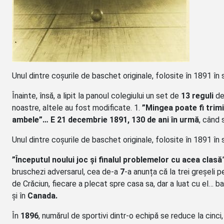
Unul dintre coșurile de baschet originale, folosite în 1891 în 
Înainte, însă, a lipit la panoul colegiului un set de
13 reguli
def
noastre, altele au fost modificate. 1.
”Mingea poate fi trimi
ambele”… E 21 decembrie 1891, 130 de ani în urmă
, când 
Unul dintre coșurile de baschet originale, folosite în 1891 în 
”Începutul noului joc și finalul problemelor cu acea clasă
bruschezi adversarul, cea de-a
7
-a anunța că la trei greșeli 
de Crăciun, fiecare a plecat spre casa sa, dar a luat cu el… ba
și în
Canada.
În
1896
, numărul de sportivi dintr-o echipă se reduce la cinci, i