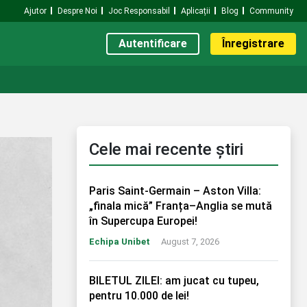
Ajutor
Despre Noi
Joc Responsabil
Aplicații
Blog
Community
Autentificare
Înregistrare
Cele mai recente știri
Paris Saint-Germain – Aston Villa:
„finala mică” Franța–Anglia se mută
în Supercupa Europei!
Echipa Unibet
August 7, 2026
BILETUL ZILEI: am jucat cu tupeu,
pentru 10.000 de lei!