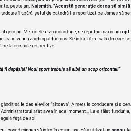
inte, peste ani,
Naismith.
”Această generație dorea să simtă 
ardoare îi apără, șeful de catedră l-a repartizat pe James să s
emul german. Metodele erau monotone, se repetau maximum
opt
 când venea anotimpul friguros. Se intra într-o sală din care se
ă pe la cursurile respective.
tă fi depășită! Noul sport trebuie să aibă un scop orizontal!”
 gândit să le dea elevilor ”altceva”. A mers la conducere și a cer
Administratorul atât avea în acel moment… Le-a tăiat fundurile, 
 egală față de sol.
ul, oprind mingea să intre în coșuri, așa că a utilizat un
panou
, l