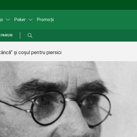
go
Poker
Promoții
 PARIURI
âncă” și coșul pentru piersici