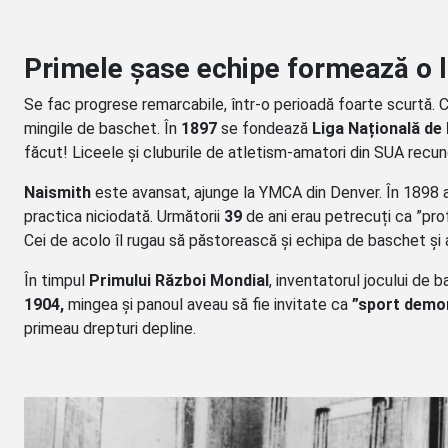
Primele șase echipe formează o l
Se fac progrese remarcabile, într-o perioadă foarte scurtă. Cut
mingile de baschet. În
1897
se fondează
Liga Națională de
făcut! Liceele și cluburile de atletism-amatori din SUA recu
Naismith
este avansat, ajunge la YMCA din Denver. În 1898 
practica niciodată. Următorii
39
de ani erau petrecuți ca ”prof
Cei de acolo îl rugau să păstorească și echipa de baschet ș
În timpul
Primului Război Mondial
, inventatorul jocului de
1904,
mingea și panoul aveau să fie invitate ca
”sport demo
primeau drepturi depline.