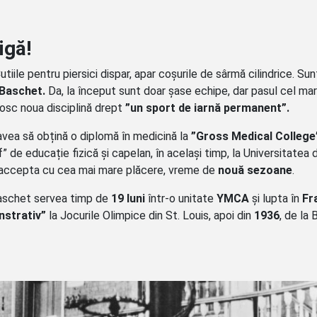
igă!
iile pentru piersici dispar, apar coșurile de sârmă cilindrice. Su
 Baschet.
Da, la început sunt doar șase echipe, dar pasul cel ma
nosc noua disciplină drept
”un sport de iarnă permanent”.
avea să obțină o diplomă în medicină la
”Gross Medical College
” de educație fizică și capelan, în același timp, la Universitatea 
i accepta cu cea mai mare plăcere, vreme de
nouă sezoane
.
 baschet servea timp de
19 luni
într-o unitate
YMCA
și lupta în
Fr
nstrativ”
la Jocurile Olimpice din St. Louis, apoi din
1936
, de la B