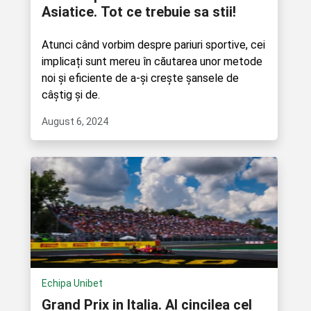
Asiatice. Tot ce trebuie sa stii!
Atunci când vorbim despre pariuri sportive, cei
implicați sunt mereu în căutarea unor metode
noi și eficiente de a-și crește șansele de
câștig și de.
August 6, 2024
Echipa Unibet
Grand Prix in Italia. Al cincilea cel