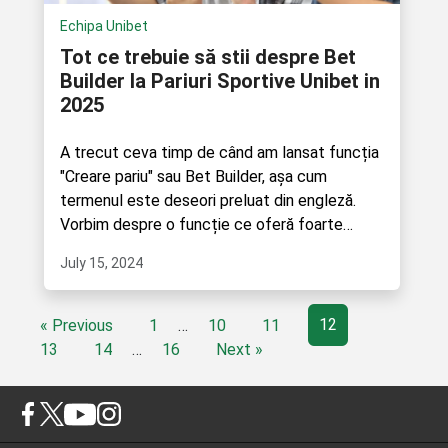
Echipa Unibet
Tot ce trebuie să stii despre Bet
Builder la Pariuri Sportive Unibet in
2025
A trecut ceva timp de când am lansat funcția
"Creare pariu" sau Bet Builder, așa cum
termenul este deseori preluat din engleză.
Vorbim despre o funcție ce oferă foarte
multe....
July 15, 2024
« Previous
1
…
10
11
12
13
14
…
16
Next »