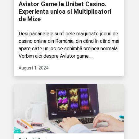
Aviator Game la Unibet Casino.
Experienta unica si Multiplicatori
de Mize
Deși păcănelele sunt cele mai jucate jocuri de
casino online din România, din când în când mai
apare câte un joc ce schimbă ordinea normală.
Vorbim aici despre Aviator game,....
August 1, 2024