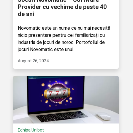
Provider cu vechime de peste 40
de ani
Novomatic este un nume ce nu mai necesită
nicio prezentare pentru cei familiarizați cu
industria de jocuri de noroc. Portofoliul de
jocuri Novomatic este unul.
August 26, 2024
Echipa Unibet