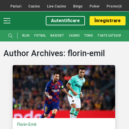
Sari la conținutul principal
Pariuri
Cazino
Live Cazino
Bingo
Poker
Promoții
Autentificare
Înregistrare
BLOG
FOTBAL
BASCHET
CASINO
TENIS
TOATE CATEGORIILE
Author Archives: florin-emil
Florin-Emil