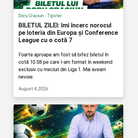
Doru Craciun - Tipster
BILETUL ZILEI: îmi încerc norocul
pe loteria din Europa și Conference
League cu o cotă 7
Foarte aproape am fost să bifez biletul în
cotă 10.58 pe care l-am format în weekend
exclusiv cu meciuri din Liga 1. Mai aveam
nevoie.
August 4, 2026