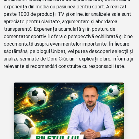
experiența din media cu pasiunea pentru sport. A realizat
peste 1000 de producții TV și online, iar analizele sale sunt
apreciate pentru claritate, argumentare și abordarea
transparentă. Experiența acumulată și în postura de
comentator sportiv îi oferă o perspectivă echilibrată și bine
documentată asupra evenimentelor importante. În fiecare
săptămână, pe blogul Unibet, vei putea descoperi selecții și
analize semnate de Doru Crăciun - explicații clare, informații
relevante și recomandări construite cu responsabilitate.