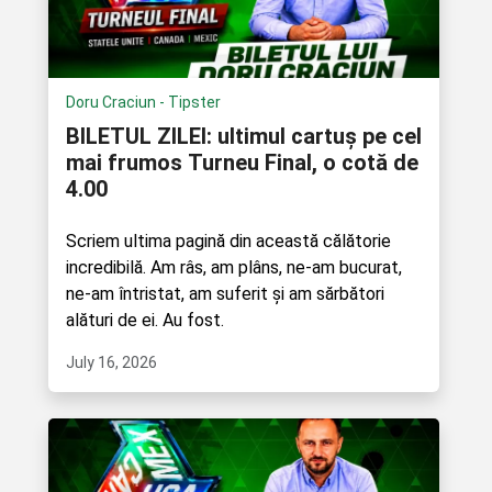
Doru Craciun - Tipster
BILETUL ZILEI: ultimul cartuș pe cel
mai frumos Turneu Final, o cotă de
4.00
Scriem ultima pagină din această călătorie
incredibilă. Am râs, am plâns, ne-am bucurat,
ne-am întristat, am suferit și am sărbători
alături de ei. Au fost.
July 16, 2026