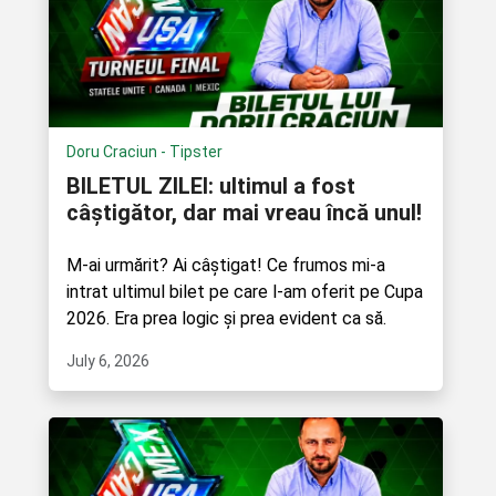
Doru Craciun - Tipster
BILETUL ZILEI: ultimul a fost
câștigător, dar mai vreau încă unul!
M-ai urmărit? Ai câștigat! Ce frumos mi-a
intrat ultimul bilet pe care l-am oferit pe Cupa
2026. Era prea logic și prea evident ca să.
July 6, 2026