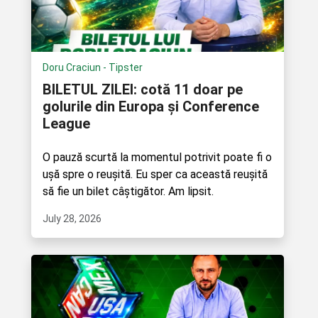
Doru Craciun - Tipster
BILETUL ZILEI: cotă 11 doar pe
golurile din Europa și Conference
League
O pauză scurtă la momentul potrivit poate fi o
ușă spre o reușită. Eu sper ca această reușită
să fie un bilet câștigător. Am lipsit.
July 28, 2026