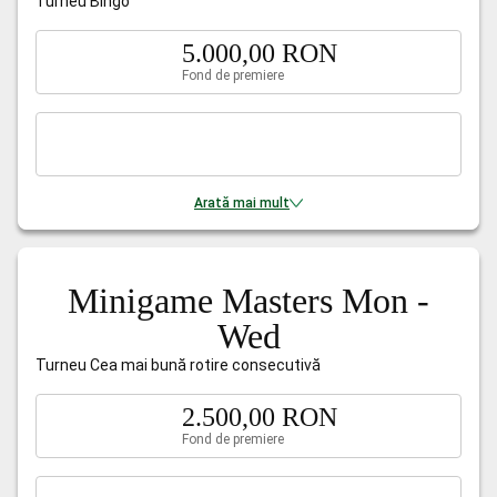
Turneu Bingo
5.000,00 RON
Fond de premiere
Arată mai mult
50
Minigame Masters Mon -
winners
Wed
Turneu Cea mai bună rotire consecutivă
2.500,00 RON
Fond de premiere