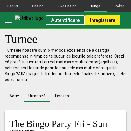
Pariuri
Cazino
Live Cazino
Bingo
Poker
Autentificare
Înregistrare
Turnee
Turneele noastre sunt o metodă excelentă de a câștiga
recompense în timp ce te bucuri de jocurile tale preferate! Crezi
că poți fi tu jucătorul cu cel mai mare multiplicator(egalizat),
cele mai multe runde pariate sau cele mai multe câștiguri la
Bingo ?Află mai jos totul despre turneele finalizate, active și cele
ce vor urma:
Activ
Urmează
Finalizat
100
The Bingo Party Fri - Sun
winners