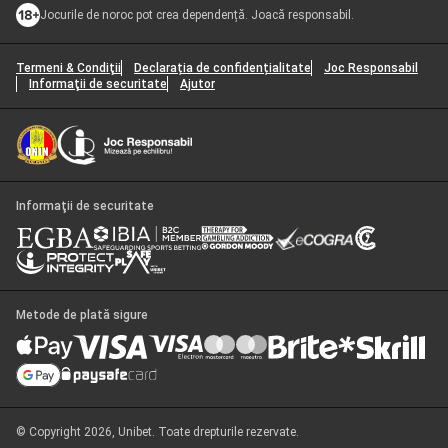
Jocurile de noroc pot crea dependență. Joacă responsabil.
Termeni & Condiţii
Declarația de confidențialitate
Joc Responsabil
Informaţii de securitate
Ajutor
Informaţii de securitate
Metode de plată sigure
© Copyright 2026, Unibet. Toate drepturile rezervate.