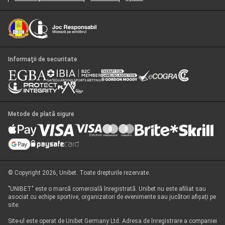
Informaţii de securitate
Metode de plată sigure
© Copyright 2026, Unibet. Toate drepturile rezervate.
"UNIBET" este o marcă comercială înregistrată. Unibet nu este afiliat sau
asociat cu echipe sportive, organizatori de evenimente sau jucători afişaţi pe
site.
Site-ul este operat de Unibet Germany Ltd. Adresa de înregistrare a companiei