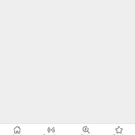
Formatul Cotelor