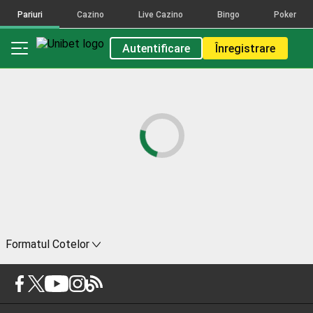
Pariuri
Cazino
Live Cazino
Bingo
Poker
Autentificare
Înregistrare
Formatul Cotelor