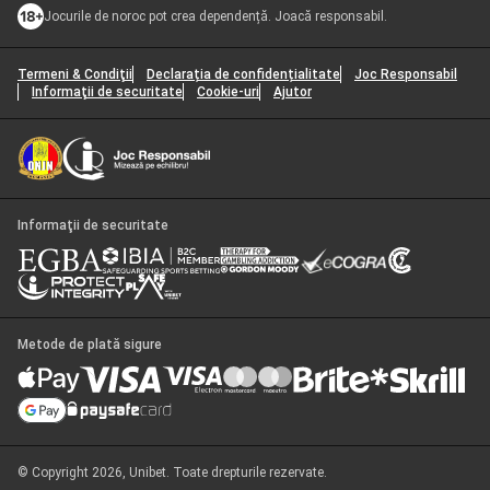
Jocurile de noroc pot crea dependență. Joacă responsabil.
Termeni & Condiţii
Declarația de confidențialitate
Joc Responsabil
Informaţii de securitate
Cookie-uri
Ajutor
Informaţii de securitate
Metode de plată sigure
© Copyright 2026, Unibet. Toate drepturile rezervate.