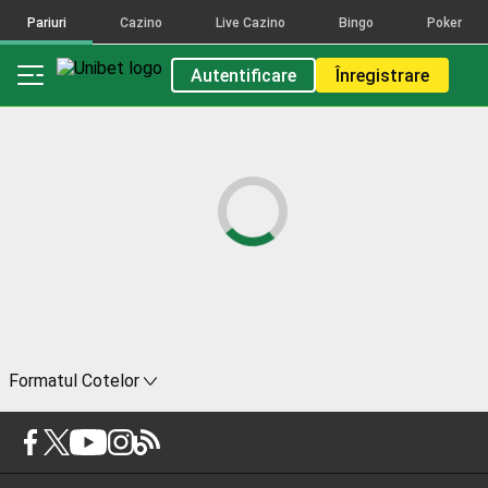
Pariuri
Cazino
Live Cazino
Bingo
Poker
Autentificare
Înregistrare
Formatul Cotelor