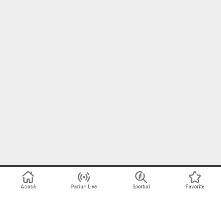
Acasă
Acasă
Pariuri Live
Pariuri Live
Sporturi
Sporturi
Favorite
Favorite
Jocurile de noroc pot crea dependență. Joacă responsabil.