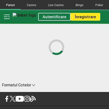
Pariuri
Cazino
Live Cazino
Bingo
Poker
Autentificare
Înregistrare
Formatul Cotelor