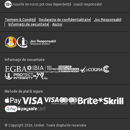
Jocurile de noroc pot crea dependență. Joacă responsabil.
Termeni & Condiţii
Declarația de confidențialitate
Joc Responsabil
Informaţii de securitate
Ajutor
Informaţii de securitate
Metode de plată sigure
© Copyright 2026, Unibet. Toate drepturile rezervate.