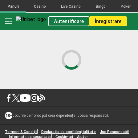
Pariuri
Cazino
Live Cazino
Bingo
Poker
Autentificare
Înregistrare
Jocurile de noroc pot crea dependență. Joacă responsabil.
Termeni & Condiţii
Declarația de confidențialitate
Joc Responsabil
Informaţii de securitate
Cookie-uri
Ajutor