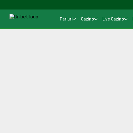
Pariuri
Cazino
Live Cazino