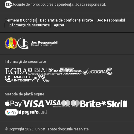
Jocurile de noroc pot crea dependență. Joacă responsabil.
Termeni & Condiţii
Declarația de confidențialitate
Joc Responsabil
Informaţii de securitate
Ajutor
Informaţii de securitate
Metode de plată sigure
© Copyright 2026, Unibet. Toate drepturile rezervate.