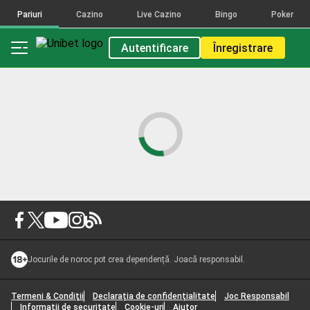
Pariuri
Cazino
Live Cazino
Bingo
Poker
Autentificare
Înregistrare
Jocurile de noroc pot crea dependență. Joacă responsabil.
Termeni & Condiţii
Declarația de confidențialitate
Joc Responsabil
Informaţii de securitate
Cookie-uri
Ajutor