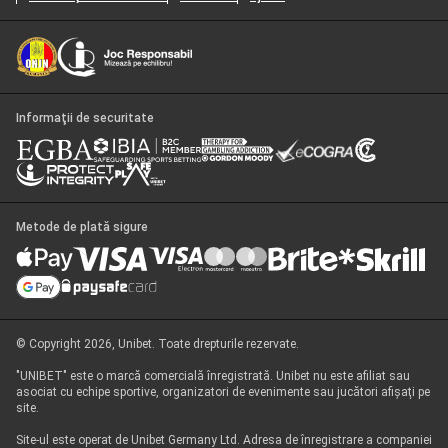
Informaţii de securitate
Metode de plată sigure
© Copyright 2026, Unibet. Toate drepturile rezervate.
"UNIBET" este o marcă comercială înregistrată. Unibet nu este afiliat sau
asociat cu echipe sportive, organizatori de evenimente sau jucători afişaţi pe
site.
Site-ul este operat de Unibet Germany Ltd. Adresa de înregistrare a companiei