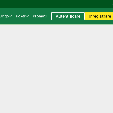
Autentificare
Înregistrare
Bingo
Poker
Promoții