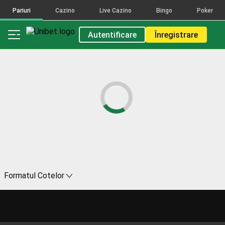
Pariuri
Cazino
Live Cazino
Bingo
Poker
Autentificare
Înregistrare
Formatul Cotelor